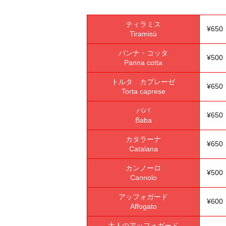
ティラミス
¥65
Tiramisù
パンナ・コッタ
¥50
Panna cotta
トルタ カプレーゼ
¥65
Torta caprese
ババ
¥65
Baba
カタラーナ
¥65
Catalana
カンノーロ
¥50
Cannolo
アッフォガード
¥60
Affogato
大人のアッフォガード